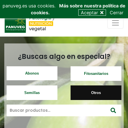
953 53 03 68
admin@panuveg.es
628 09 47 40
panuveg.es usa cookies.
Más sobre nuestra política de
cookies.
Aceptar
Cerrar
¿Buscas algo en especial?
Abonos
Fitosanitarios
Semillas
Otros