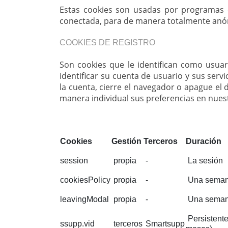
Estas cookies son usadas por programas qu
conectada, para de manera totalmente anón
COOKIES DE REGISTRO
Son cookies que le identifican como usuari
identificar su cuenta de usuario y sus ser
la cuenta, cierre el navegador o apague el 
manera individual sus preferencias en nuest
Cookies
Gestión
Terceros
Duración
session
propia
-
La sesión
cookiesPolicy
propia
-
Una sema
leavingModal
propia
-
Una sema
Persistente
ssupp.vid
terceros
Smartsupp