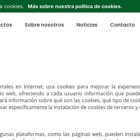
953 53 03 68
admin@panuveg.es
628 09 47 40
a cookies.
Más sobre nuestra política de cookies.
(current)
(current)
(current)
(c
uctos
Sobre nosotros
Noticias
Contacto
ortales en Internet, usa cookies para mejorar la experien
itio web, ofreciendo a cada usuario información que pued
ará información sobre qué son las cookies, qué tipo de coo
ar específicamente la instalación de cookies de terceros y 
gunas plataformas, como las páginas web, pueden instal