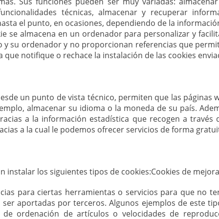
ismas. Sus funciones pueden ser muy variadas: almacenar 
s funcionalidades técnicas, almacenar y recuperar info
hasta el punto, en ocasiones, dependiendo de la información
e se almacena en un ordenador para personalizar y facilit
 y su ordenador y no proporcionan referencias que permit
que notifique o rechace la instalación de las cookies enviad
 Desde un punto de vista técnico, permiten que las páginas
jemplo, almacenar su idioma o la moneda de su país. Adem
racias a la información estadística que recogen a través 
acias a la cual le podemos ofrecer servicios de forma gratui
instalar los siguientes tipos de cookies:Cookies de mejor
cias para ciertas herramientas o servicios para que no te
 ser aportadas por terceros. Algunos ejemplos de este tip
as de ordenación de artículos o velocidades de reproduc