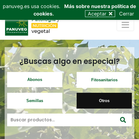
953 53 03 68
admin@panuveg.es
628 09 47 40
panuveg.es usa cookies.
Más sobre nuestra política de
cookies.
Aceptar
Cerrar
¿Buscas algo en especial?
Abonos
Fitosanitarios
Semillas
Otros