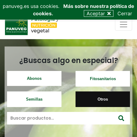
953 53 03 68
admin@panuveg.es
628 09 47 40
panuveg.es usa cookies.
Más sobre nuestra política de
cookies.
Aceptar
Cerrar
¿Buscas algo en especial?
Abonos
Fitosanitarios
Semillas
Otros