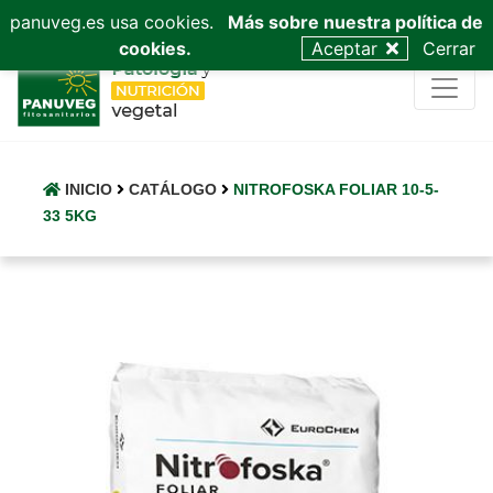
953 53 03 68
admin@panuveg.es
628 09 47 40
panuveg.es usa cookies.
Más sobre nuestra política de
cookies.
Aceptar
Cerrar
INICIO
CATÁLOGO
NITROFOSKA FOLIAR 10-5-
33 5KG