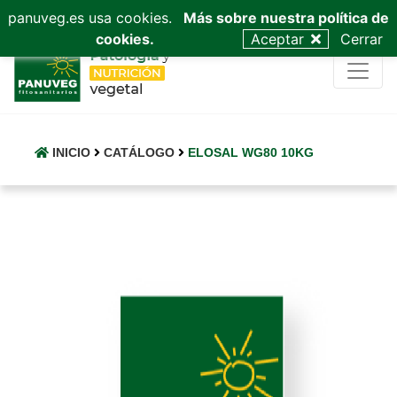
953 53 03 68
admin@panuveg.es
628 09 47 40
panuveg.es usa cookies.
Más sobre nuestra política de
cookies.
Aceptar
Cerrar
INICIO
CATÁLOGO
ELOSAL WG80 10KG